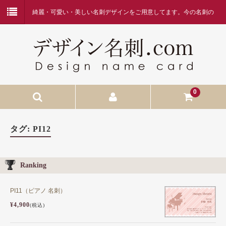
綺麗・可愛い・美しい名刺デザインをご用意してます。今の名刺の
デザインに何か物足りなさを感じている方、デザイン名刺.comを是
非ご覧ください。
0
HOME
タグ:
PI12
当店へようこそ
名刺作成の流れ
Ranking
価格表・お支払方法
PI11（ピアノ 名刺）
お問合せ
¥4,900
(税込)
FAQ