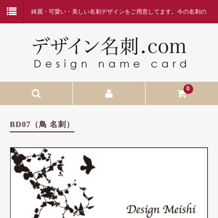
綺麗・可愛い・美しい名刺デザインをご用意してます。今の名刺の
デザインに何か物足りなさを感じている方、デザイン名刺.comを是
非ご覧ください。
0
HOME
BD07（鳥 名刺）
当店へようこそ
名刺作成の流れ
価格表・お支払方法
お問合せ
FAQ