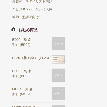
美容師・スタイリスト向け
＊ビジネスパーソンに人気
教師・塾講師向け
お勧め商品
BD09（鳥 名
刺） (BD09)
FL25（花 名刺） (FL25)
BD08（鳥 名
刺） (BD08)
MO04（月 名
刺） (MO04)