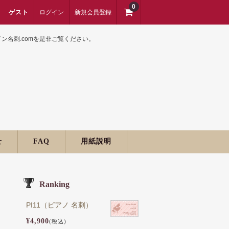
0
ゲスト
ログイン
新規会員登録
名刺.comを是非ご覧ください。
せ
FAQ
用紙説明
Ranking
PI11（ピアノ 名刺）
¥4,900
(税込)