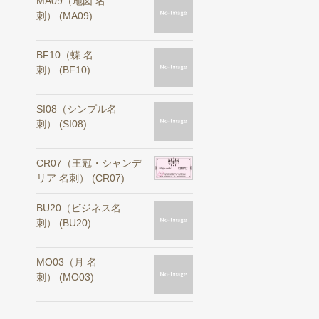
MA09（地図 名
刺） (MA09)
BF10（蝶 名
刺） (BF10)
SI08（シンプル名
刺） (SI08)
CR07（王冠・シャンデ
リア 名刺） (CR07)
BU20（ビジネス名
刺） (BU20)
MO03（月 名
刺） (MO03)