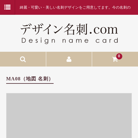
綺麗・可愛い・美しい名刺デザインをご用意してます。今の名刺の
デザインに何か物足りなさを感じている方、デザイン名刺.comを是
非ご覧ください。
0
HOME
MA08（地図 名刺）
当店へようこそ
名刺作成の流れ
価格表・お支払方法
お問合せ
FAQ