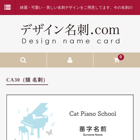
綺麗・可愛い・美しい名刺デザインをご用意してます。今の名刺の
デザインに何か物足りなさを感じている方、デザイン名刺.comを是
非ご覧ください。
0
HOME
CA30（猫 名刺）
当店へようこそ
名刺作成の流れ
価格表・お支払方法
お問合せ
FAQ