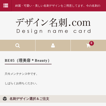
綺麗・可愛い・美しい名刺デザインをご用意してます。今の名刺の
デザインに何か物足りなさを感じている方、デザイン名刺.comを是
非ご覧ください。
0
HOME
BE05（理美容＊Beauty）
当店へようこそ
只今メンテナンス中です。
名刺作成の流れ
しばらくお待ちください。
価格表・お支払方法
お問合せ
名刺デザイン選択＆ご注文
FAQ