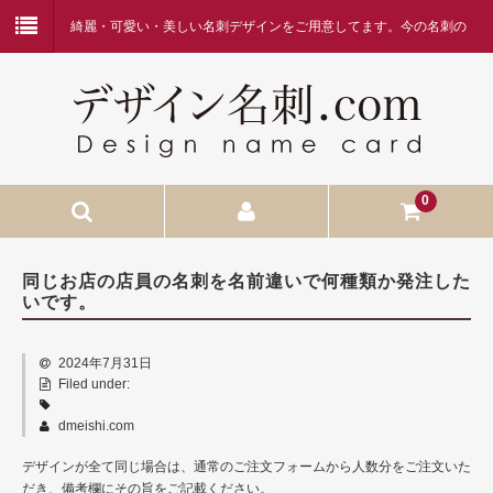
綺麗・可愛い・美しい名刺デザインをご用意してます。今の名刺の
デザインに何か物足りなさを感じている方、デザイン名刺.comを是
非ご覧ください。
0
HOME
同じお店の店員の名刺を名前違いで何種類か発注した
いです。
当店へようこそ
名刺作成の流れ
2024年7月31日
Filed under:
価格表・お支払方法
dmeishi.com
お問合せ
デザインが全て同じ場合は、通常のご注文フォームから人数分をご注文いた
FAQ
だき、備考欄にその旨をご記載ください。