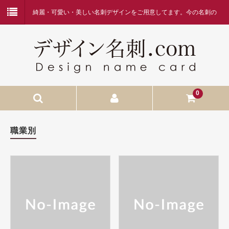
綺麗・可愛い・美しい名刺デザインをご用意してます。今の名刺の
デザインに何か物足りなさを感じている方、デザイン名刺.comを是
非ご覧ください。
0
HOME
職業別
当店へようこそ
名刺作成の流れ
価格表・お支払方法
お問合せ
FAQ