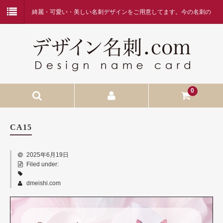
綺麗・可愛い・美しい名刺デザインをご用意してます。今の名刺の
デザインに何か物足りなさを感じている方、デザイン名刺.comを是
非ご覧ください。
0
HOME
CA15
当店へようこそ
2025年6月19日
名刺作成の流れ
Filed under:
価格表・お支払方法
dmeishi.com
お問合せ
FAQ